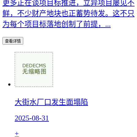
更多正在谈项目标推进，立异项目屡见不
鲜，不少财产地块也正蓄势待发。这不只
为每个项目标落地创制了前提，...
查看详情
大街水厂口发生面塌陷
2025-08-31
+