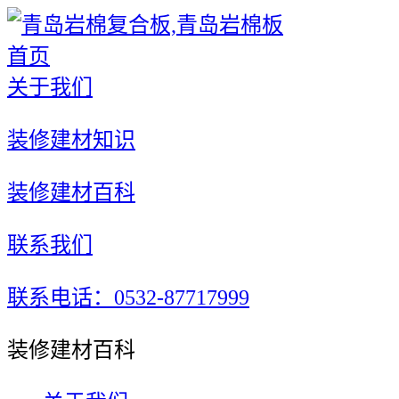
首页
关于我们
装修建材知识
装修建材百科
联系我们
联系电话：0532-87717999
装修建材百科