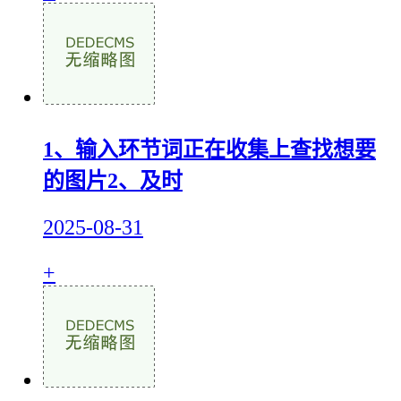
1、输入环节词正在收集上查找想要
的图片2、及时
2025-08-31
+