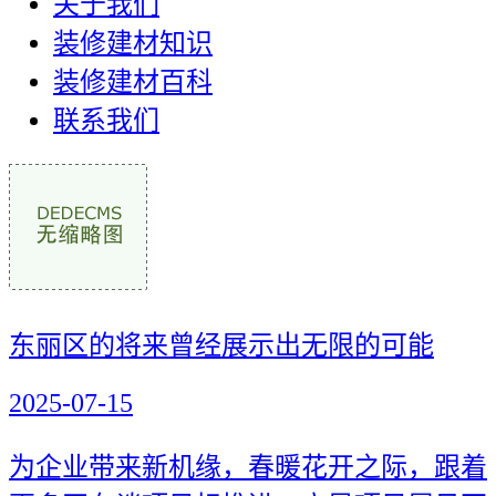
关于我们
装修建材知识
装修建材百科
联系我们
东丽区的将来曾经展示出无限的可能
2025-07-15
为企业带来新机缘，春暖花开之际，跟着