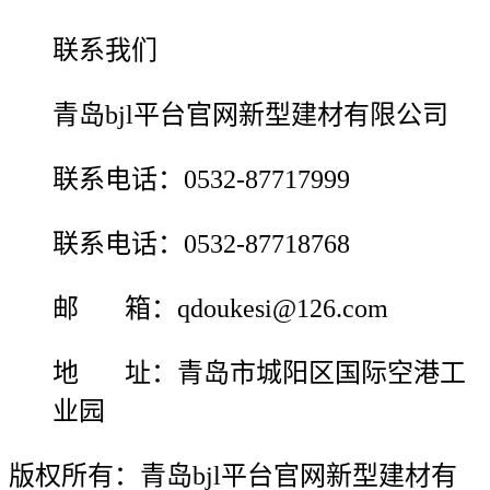
联系我们
青岛bjl平台官网新型建材有限公司
联系电话：0532-87717999
联系电话：0532-87718768
邮 箱：qdoukesi@126.com
地 址：青岛市城阳区国际空港工
业园
版权所有：青岛bjl平台官网新型建材有