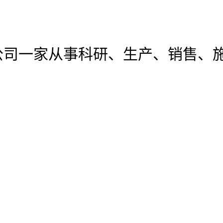
公司
一家从事科研、生产、销售、