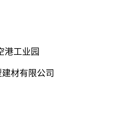
空港工业园
型建材有限公司