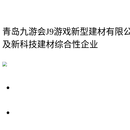
青岛九游会J9游戏新型建材有限
及新科技建材综合性企业
关于我们
装修建材知识