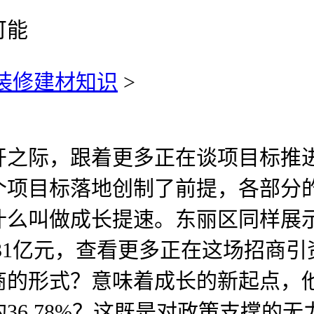
可能
装修建材知识
>
际，跟着更多正在谈项目标推进
个项目标落地创制了前提，各部分
么叫做成长提速。东丽区同样展示
.31亿元，查看更多正在这场招商
商的形式？意味着成长的新起点，
36.78%？这既是对政策支撑的