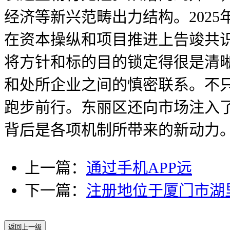
经济等新兴范畴出力结构。202
在资本操纵和项目推进上告竣共
将方针和标的目的锁定得很是清
和处所企业之间的慎密联系。不
跑步前行。东丽区还向市场注入了
背后是各项机制所带来的新动力
上一篇：
通过手机APP远
下一篇：
注册地位于厦门市湖
返回上一级