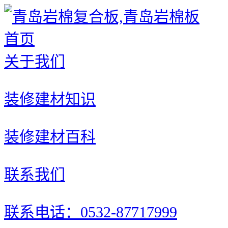
首页
关于我们
装修建材知识
装修建材百科
联系我们
联系电话：0532-87717999