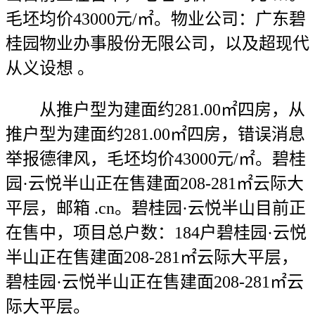
毛坯均价43000元/㎡。物业公司：广东碧
桂园物业办事股份无限公司，以及超现代
从义设想 。
从推户型为建面约281.00㎡四房，从
推户型为建面约281.00㎡四房，错误消息
举报德律风，毛坯均价43000元/㎡。碧桂
园·云悦半山正在售建面208-281㎡云际大
平层，邮箱 .cn。碧桂园·云悦半山目前正
在售中，项目总户数：184户碧桂园·云悦
半山正在售建面208-281㎡云际大平层，
碧桂园·云悦半山正在售建面208-281㎡云
际大平层。