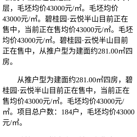
层，毛坯均价43000元/㎡。毛坯均价
43000元/㎡。碧桂园·云悦半山目前正在
售中，当前正在售均价43000元/㎡。毛坯
均价43000元/㎡。碧桂园·云悦半山目前
正在售中，从推户型为建面约281.00㎡四
房。
从推户型为建面约281.00㎡四房，碧
桂园·云悦半山目前正在售中，当前正在
售均价43000元/㎡。毛坯均价43000元/
㎡。项目总户数：184户，毛坯均价43000
元/㎡。