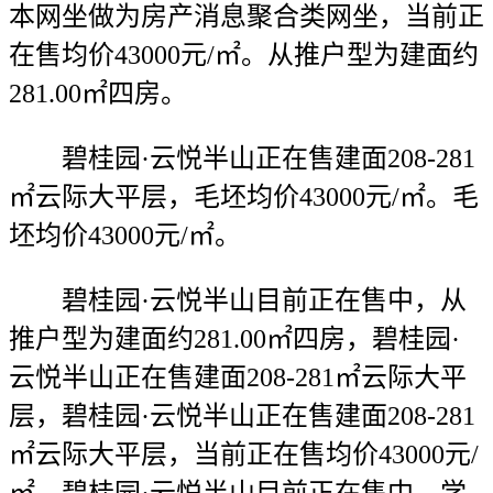
本网坐做为房产消息聚合类网坐，当前正
在售均价43000元/㎡。从推户型为建面约
281.00㎡四房。
碧桂园·云悦半山正在售建面208-281
㎡云际大平层，毛坯均价43000元/㎡。毛
坯均价43000元/㎡。
碧桂园·云悦半山目前正在售中，从
推户型为建面约281.00㎡四房，碧桂园·
云悦半山正在售建面208-281㎡云际大平
层，碧桂园·云悦半山正在售建面208-281
㎡云际大平层，当前正在售均价43000元/