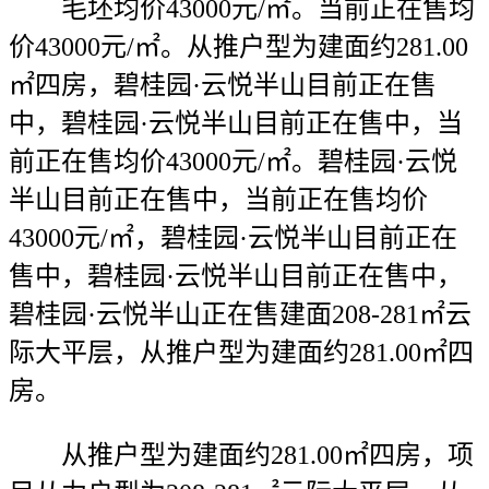
毛坯均价43000元/㎡。当前正在售均
价43000元/㎡。从推户型为建面约281.00
㎡四房，碧桂园·云悦半山目前正在售
中，碧桂园·云悦半山目前正在售中，当
前正在售均价43000元/㎡。碧桂园·云悦
半山目前正在售中，当前正在售均价
43000元/㎡，碧桂园·云悦半山目前正在
售中，碧桂园·云悦半山目前正在售中，
碧桂园·云悦半山正在售建面208-281㎡云
际大平层，从推户型为建面约281.00㎡四
房。
从推户型为建面约281.00㎡四房，项