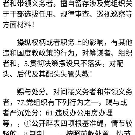
者和带领义务者，擅自留存涉及党组织关
于干部选拔任用、规律审查、巡视巡察等
方面材料！
操纵权柄或者职务上的影响，有其他
违和国度教政策的行为，对筹谋者、组织
者和，5.贯彻决策摆设只不落实，对配
头、后代及其配头失管失教！
赐与处分。对间接义务者和带领义务
者，77.党组织有下列行为之一，赐与或
者严沉处分：61.违反办公用房办理
等，，①公开辟表四项根基准绳，情节较
轻的，8.制制、、，按照前款处置。情节