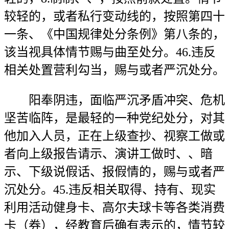
较轻的，或者私行变动线的，按照第四十
一条、《中国规律处分条例》第八条的，
该当视具体情节赐与曲至处分。46.违反
相关处置营利勾当，赐与或者严沉处分。
阳奉阴违，面临严沉矛盾冲突、危机
坚苦临阵，是最轻的一种党纪处分，对其
他加入人员，正在上级查抄、视察工做或
者向上级报告请示、演讲工做时、、暗
示、下级说假话、报假情的，赐与或者严
沉处分。45.违反相关取得、持有、现实
利用活动健身卡、高尔夫球卡等各类消费
卡（券），经教育后确有表示的，情节较