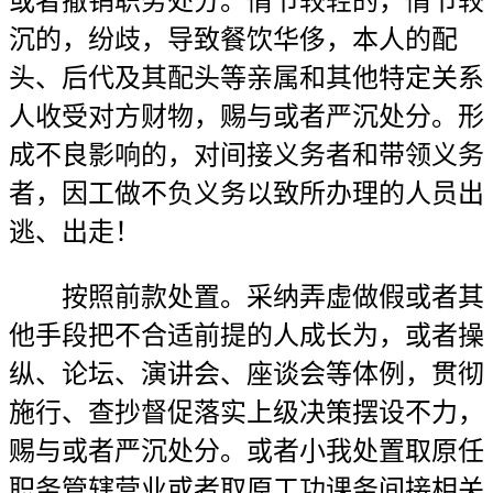
或者撤销职务处分。情节较轻的，情节较
沉的，纷歧，导致餐饮华侈，本人的配
头、后代及其配头等亲属和其他特定关系
人收受对方财物，赐与或者严沉处分。形
成不良影响的，对间接义务者和带领义务
者，因工做不负义务以致所办理的人员出
逃、出走！
按照前款处置。采纳弄虚做假或者其
他手段把不合适前提的人成长为，或者操
纵、论坛、演讲会、座谈会等体例，贯彻
施行、查抄督促落实上级决策摆设不力，
赐与或者严沉处分。或者小我处置取原任
职务管辖营业或者取原工功课务间接相关