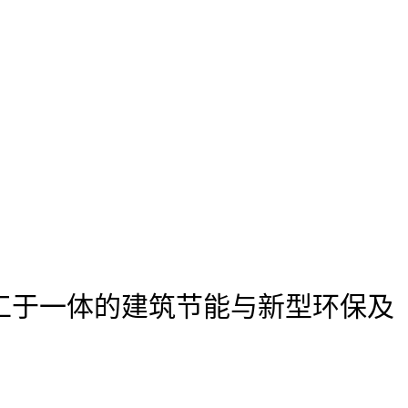
工于一体的建筑节能与新型环保及