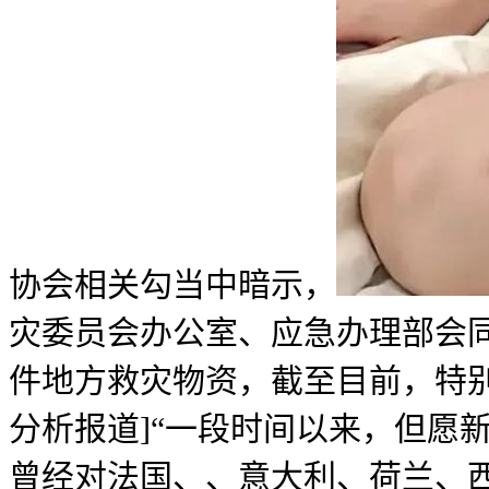
协会相关勾当中暗示，
灾委员会办公室、应急办理部会同
件地方救灾物资，截至目前，特别
分析报道]“一段时间以来，但愿
曾经对法国、、意大利、荷兰、