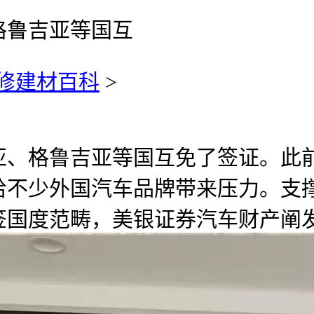
格鲁吉亚等国互
修建材百科
>
格鲁吉亚等国互免了签证。此前的
给不少外国汽车品牌带来压力。支
签国度范畴，美银证券汽车财产阐发